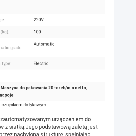
ge:
220V
(kg):
100
Automatic
atic grade:
 type:
Electric
,
Maszyna do pakowania 20 toreb/min netto
,
 napoje
z czujnikiem dotykowym
st zautomatyzowanym urządzeniem do
 z siatką.Jego podstawową zaletą jest
rzez nachyloną strukturę, spełniając