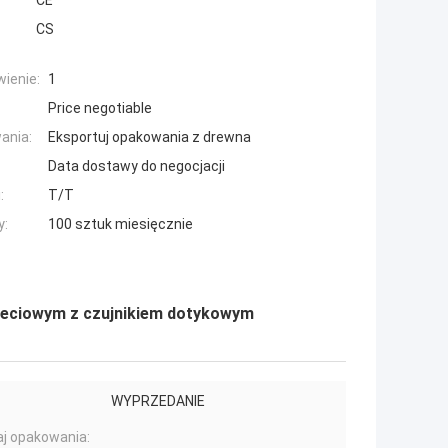
CE
CS
ienie:
1
Price negotiable
ania:
Eksportuj opakowania z drewna
Data dostawy do negocjacji
:
T/T
y:
100 sztuk miesięcznie
ieciowym z czujnikiem dotykowym
WYPRZEDANIE
j opakowania: