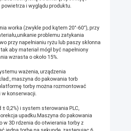
powietrza i wyglądu produktu.
a worka (zwykle pod kątem 20°-60°), przy
ateriału,unikanie problemu zatykania
o przy napełnianiu ryżu lub paszy skłonna
tak aby materiał mógł być napełniony
ania wzrasta o około 15%.
systemu ważenia, urządzenia
ykład:, maszyna do pakowania torb
a platformę torby można rozmontować
i w konserwacji.
 ± 0,2%) i system sterowania PLC,
i korekcja upadku.Maszyna do pakowania
w 3D rdzenia do otwierania torby z
nąć jedną torbę na sekundę, zastępując 6