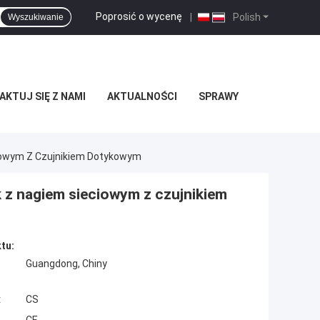
Poprosić o wycenę
|
Polish
Wyszukiwanie
KTUJ SIĘ Z NAMI
AKTUALNOŚCI
SPRAWY
iowym Z Czujnikiem Dotykowym
 z nagiem sieciowym z czujnikiem
tu:
Guangdong, Chiny
:
CS