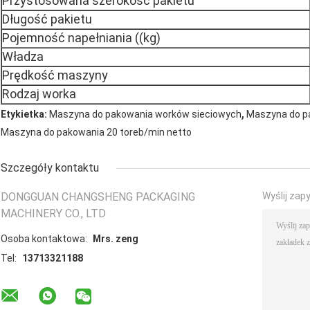
Przystosowana szerokość pakietu
Długość pakietu
Pojemność napełniania ((kg)
Władza
Prędkość maszyny
Rodzaj worka
,
Etykietka:
Maszyna do pakowania worków sieciowych
Maszyna do pa
Maszyna do pakowania 20 toreb/min netto
Szczegóły kontaktu
DONGGUAN CHANGSHENG PACKAGING
Wyślij zap
MACHINERY CO., LTD
Osoba kontaktowa:
Mrs. zeng
Tel:
13713321188