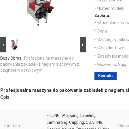
Orzecznictwo:
Numer modelu:
Zapłata:
Minimalne zamów
Cena:
Szczegóły pakow
Czas dostawy:
Zasady płatności
Duży Obraz :
Profesjonalna maszyna do
pakowania zakładek z nagiem sieciowym z
Możliwość Suppl
czujnikiem dotykowym
Kontakt
Profesjonalna maszyna do pakowania zakładek z nagiem s
Opis
FILLING, Wrapping, Labeling,
Laminating, Capping, COATING,
function:
Rodza