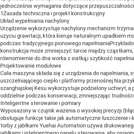
jednocześnie wymagania dotyczące przepuszczalności 
1Zasada techniczna i projekt konstrukcyjny
Układ wypełniania nachylony
Urządzenie wykorzystuje nachylony mechanizm trzymani
użyciu grawitacji, która kieruje naturalnym upadkiem m
podczas tradycyjnego pionowego napełnianiaPrzykładow
konstrukcja może zmniejszyć tarcie między cząstkami, 
równomiernie do dna worka z siatką,i szybkość napełni
Projektowanie modułowe
Cała maszyna składa się z urządzenia do napełniania, 
uszczelniającego ciepło i platformy przenośnej.Na prz
szanghajskiej Kesu wykorzystuje podzielony uchwyt, 
oddzielnie podczas konserwacji, zmniejszając trudnośc
Inteligentne sterowanie i pomiary
Wyposażony w czujnik ważenia o wysokiej precyzji (błąd
obsługuje funkcje takie jak automatyczne łuszczenie 
torby z jabłkami Yuehai Automation używa drukowanego 
jabłkami i inteligentnego panelu sterowania, aby osiąg