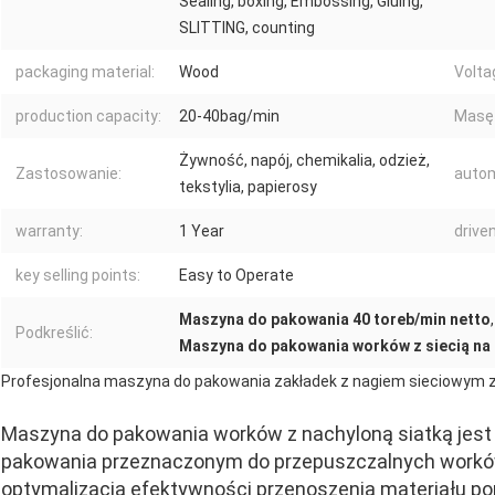
Sealing, boxing, Embossing, Gluing,
SLITTING, counting
packaging material:
Wood
Volta
production capacity:
20-40bag/min
Masę 
Żywność, napój, chemikalia, odzież,
Zastosowanie:
autom
tekstylia, papierosy
warranty:
1 Year
driven
key selling points:
Easy to Operate
Maszyna do pakowania 40 toreb/min netto
Podkreślić:
Maszyna do pakowania worków z siecią na
Profesjonalna maszyna do pakowania zakładek z nagiem sieciowym 
Maszyna do pakowania worków z nachyloną siatką je
pakowania przeznaczonym do przepuszczalnych worków
optymalizacja efektywności przenoszenia materiału pop