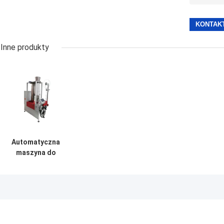
Inne produkty
Automatyczna
maszyna do
pakowania
worków
sieciowych
Owoce warzywa
ziemniaki Cebula
galaretka