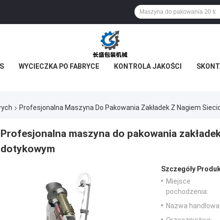
S
WYCIECZKA PO FABRYCE
KONTROLA JAKOŚCI
SKONTA
wych
Profesjonalna Maszyna Do Pakowania Zakładek Z Nagiem Siec
Profesjonalna maszyna do pakowania zakładek
dotykowym
Szczegóły Produk
Miejsce
pochodzenia:
Nazwa handlowa