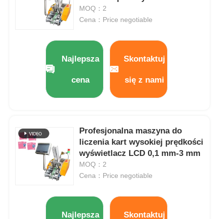
MOQ：2
Cena：Price negotiable
Maszyna do pakowania worków sieciowych
maszyna do pakowania worków siatkowych
Najlepsza
Skontaktuj
cena
się z nami
Pionowa maszyna pakująca
pozioma maszyna pakująca
Profesjonalna maszyna do
liczenia kart wysokiej prędkości
Wizualna maszyna pakująca licząca
wyświetlacz LCD 0,1 mm-3 mm
MOQ：2
Cena：Price negotiable
Maszyna do pakowania wielokrętowych wag
Maszyna do pakowania w proszku
Najlepsza
Skontaktuj