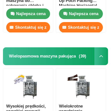
maszyna do
Up Poch Packing
pakowania chleba i
Machine Horizontal
żywności 13-40
Najlepsza cena
Najlepsza cena
worków/min
Skontaktuj się z
Skontaktuj się z
nami
nami
(39)
Wielopasmowa maszyna pakująca
Wysokiej prędkości,
Wielokrotne