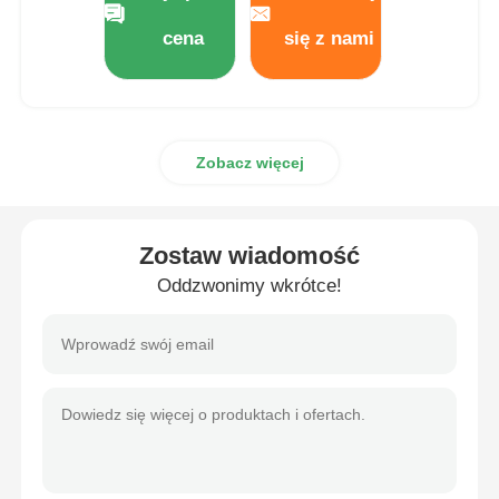
cena
się z nami
Inna maszyna
Usługi przetwarzania opakowań
Zobacz więcej
Materiał opakowaniowy
Zostaw wiadomość
Specjalistyczna linia produkcyjna
Oddzwonimy wkrótce!