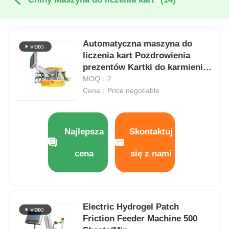
Automatyczna maszyna do
liczenia kart Pozdrowienia
prezentów Kartki do karmienia
poduszki Maszyna do
MOQ：2
pakowania
Cena：Price negotiable
Najlepsza
Skontaktuj
cena
się z nami
Electric Hydrogel Patch
Friction Feeder Machine 500