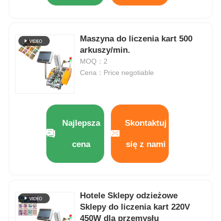
Wielopasmowa maszyna pakująca
Maszyna do liczenia kart 500
arkuszy/min.
Maszyna do wprowadzenia suszarki
MOQ：2
Cena：Price negotiable
Maszyna do liczenia kart
Maszyny do pakowania
Najlepsza
Skontaktuj
cena
się z nami
maszyna do kartonowania
maszyna do napełniania
Hotele Sklepy odzieżowe
Sklepy do liczenia kart 220V
maszyna do pierogów
450W dla przemysłu