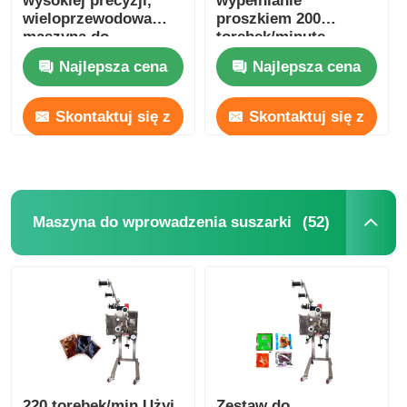
wysokiej precyzji,
wypełnianie
wieloprzewodowa
proszkiem 200
maszyna do
torebek/minutę
pakowania
automatyczne 3-
Najlepsza cena
Najlepsza cena
materiałów
fazowe
proszkowych
Skontaktuj się z
Skontaktuj się z
nami
nami
(52)
Maszyna do wprowadzenia suszarki
220 torebek/min Użyj
Zestaw do