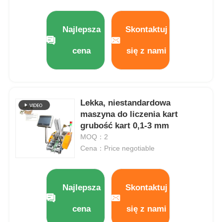
O nas
Najlepsza
Skontaktuj
cena
się z nami
Wycieczka po fabryce
Kontrola jakości
Lekka, niestandardowa
maszyna do liczenia kart
Skontaktuj się z nami
grubość kart 0,1-3 mm
MOQ：2
Cena：Price negotiable
Aktualności
Sprawy
Najlepsza
Skontaktuj
cena
się z nami
Rotacyjna maszyna do pakowania