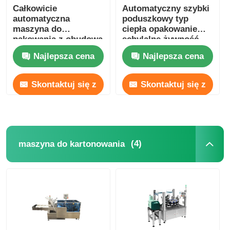
Całkowicie
Automatyczny szybki
automatyczna
poduszkowy typ
maszyna do
ciepła opakowanie
pakowania z obudową
schylalne żywność
z kurczącym się
napoje
Najlepsza cena
Najlepsza cena
podgrzewaniem 220V
380V
Skontaktuj się z
Skontaktuj się z
nami
nami
(4)
maszyna do kartonowania