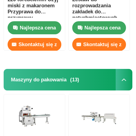
miski z makaronem
rozprowadzania
Przyprawa do
zakładek do
przyprawy
natychmiastowych
makaronów 200-220V
Najlepsza cena
Najlepsza cena
jednofazowy 100
opakowań/minutę
Skontaktuj się z
Skontaktuj się z
nami
nami
(13)
Maszyny do pakowania