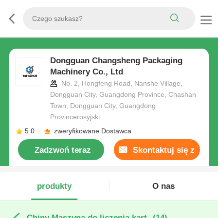
Dongguan Changsheng Packaging
Machinery Co., Ltd
No. 2, Hongfeng Road, Nanshe Village,
Dongguan City, Guangdong Province, Chashan
Town, Dongguan City, Guangdong
Provincerosyjski
5.0
zweryfikowane Dostawca
Zadzwoń teraz
Skontaktuj się z
nami
produkty
O nas
Chiny Maszyna do liczenia kart
(14)