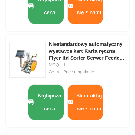
cena
się z nami
Niestandardowy automatyczny
wystawca kart Karta ręczna
Flyer itd Sorter Serwer Feeder
Karta papierowa
MOQ：1
Cena：Price negotiable
Najlepsza
Skontaktuj
cena
się z nami