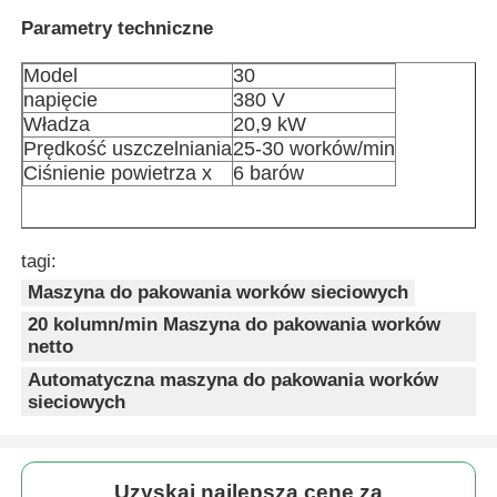
Parametry techniczne
O nas
Model
30
napięcie
380 V
Władza
20,9 kW
Wycieczka po fabryce
Prędkość uszczelniania
25-30 worków/min
Ciśnienie powietrza x
6 barów
Kontrola jakości
tagi:
Skontaktuj się z nami
Maszyna do pakowania worków sieciowych
20 kolumn/min Maszyna do pakowania worków
Aktualności
netto
Automatyczna maszyna do pakowania worków
sieciowych
Sprawy
Rotacyjna maszyna do pakowania
Uzyskaj najlepszą cenę za