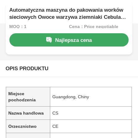
Automatyczna maszyna do pakowania worków
sieciowych Owoce warzywa ziemniaki Cebula
galaretka
MOQ：1
Cena：Price negotiable
Najlepsza cena
OPIS PRODUKTU
Miejsce
Guangdong, Chiny
pochodzenia
Nazwa handlowa
CS
Orzecznictwo
CE