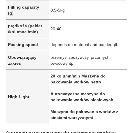
Filling capacity
0.5-5kg
(g)
prędkość (pakiet
20-40
/kolumna /min)
Packing speed
depends on material and bag length
Obowiązujący
przemysł spożywczy, przemysł
zakres
owocowy itp.
20 kolumn/min Maszyna do
pakowania worków netto
,
Automatyczna maszyna do
High Light:
pakowania worków sieciowych
,
Maszyna do pakowania worków z
sieciami warzywnymi
Automatyczna maszyna do pakowania worków