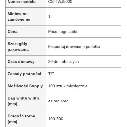
Numer modelu
CS-TWJ5000
Minimalne
1
zamówienie
Cena
Price negotiable
Szczegóły
Eksportuj drewniane pudełko
pakowania
Czas dostawy
30 dni roboczych
Zasady płatności
T/T
Możliwość Supply
100 sztuk miesięcznie
Bag width width
as required
(mm)
Długość torby
100-600
(mm)