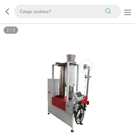
2
/
2