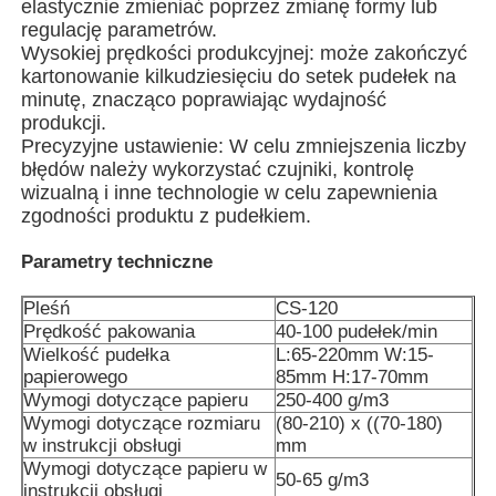
elastycznie zmieniać poprzez zmianę formy lub
regulację parametrów.
Wysokiej prędkości produkcyjnej: może zakończyć
Wielopasmowa maszyna pakująca
kartonowanie kilkudziesięciu do setek pudełek na
minutę, znacząco poprawiając wydajność
produkcji.
Maszyna do wprowadzenia suszarki
Precyzyjne ustawienie: W celu zmniejszenia liczby
błędów należy wykorzystać czujniki, kontrolę
wizualną i inne technologie w celu zapewnienia
Maszyna do liczenia kart
zgodności produktu z pudełkiem.
Parametry techniczne
Maszyny do pakowania
Pleśń
CS-120
Prędkość pakowania
40-100 pudełek/min
maszyna do kartonowania
Wielkość pudełka
L:65-220mm W:15-
papierowego
85mm H:17-70mm
Wymogi dotyczące papieru
250-400 g/m3
maszyna do napełniania
Wymogi dotyczące rozmiaru
(80-210) x ((70-180)
w instrukcji obsługi
mm
Wymogi dotyczące papieru w
maszyna do pierogów
50-65 g/m3
instrukcji obsługi