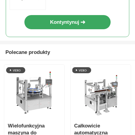
Inna maszyna
Kontyntynuj
Usługi przetwarzania opakowań
Materiał opakowaniowy
Polecane produkty
Specjalistyczna linia produkcyjna
Wielofunkcyjna
Całkowicie
maszyna do
automatyczna