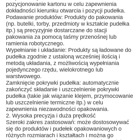
pozycjonowanie kartonu w celu zapewnienia
dokładności kierunku otwarcia i pozycji pudełka.
Podawanie produktów: Produkty do pakowania
O nas
(np. butelki, torby, przedmioty w kształcie pudełka
itp.) są precyzyjnie dostarczane do stacji
pakowania za pomocą taśmy przenośnej lub
Wycieczka po fabryce
ramienia robotycznego.
Wypełnianie i układanie: Produkty są ładowane do
pudełka zgodnie z ustaloną wcześniej ilością i
Kontrola jakości
metodą układania, z możliwością wypełniania
pojedynczego rzędu, wielokrotnego lub
warstwowego.
Skontaktuj się z nami
Zamknięcie pokrywki pudełka: automatycznie
zakończyć składanie i uszczelnienie pokrywki
pudełka (takie jak wiązanie klejem, przymocowanie
Aktualności
lub uszczelnienie termiczne itp.) w celu
zapewnienia niezawodności opakowania.
2. Wysoka precyzja i duża prędkość
Sprawy
Szeroki zakres zastosowań: może dostosowywać
się do produktów i pudełek opakowaniowych o
różnych rozmiarach i kształtach i można go
Rotacyjna maszyna do pakowania