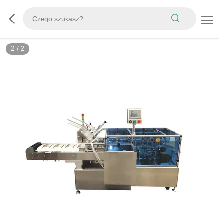
2
/
2