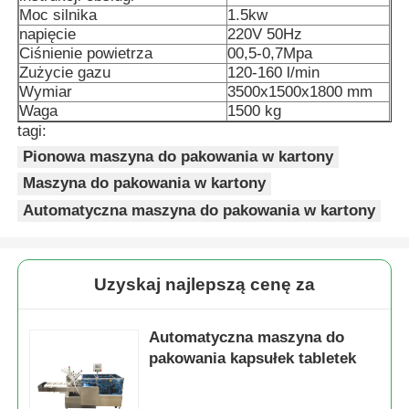
Moc silnika
1.5kw
napięcie
220V 50Hz
Maszyna do pakowania worków sieciowych
Ciśnienie powietrza
00,5-0,7Mpa
Zużycie gazu
120-160 l/min
Wymiar
3500x1500x1800 mm
maszyna do pakowania worków siatkowych
Waga
1500 kg
tagi:
Pionowa maszyna do pakowania w kartony
Pionowa maszyna pakująca
Maszyna do pakowania w kartony
Automatyczna maszyna do pakowania w kartony
pozioma maszyna pakująca
Wizualna maszyna pakująca licząca
Uzyskaj najlepszą cenę za
Maszyna do pakowania wielokrętowych wag
Automatyczna maszyna do
pakowania kapsułek tabletek
Maszyna do pakowania w proszku