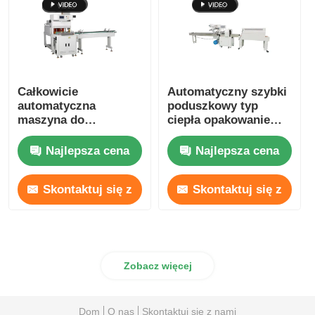
Całkowicie
Automatyczny szybki
automatyczna
poduszkowy typ
maszyna do
ciepła opakowanie
pakowania z obudową
schylalne żywność
z kurczącym się
napoje
Najlepsza cena
Najlepsza cena
podgrzewaniem 220V
380V
Skontaktuj się z
Skontaktuj się z
nami
nami
Zobacz więcej
Dom
O nas
Skontaktuj się z nami