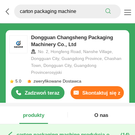
Dongguan Changsheng Packaging
Machinery Co., Ltd
No. 2, Hongfeng Road, Nanshe Village,
Dongguan City, Guangdong Province, Chashan
Town, Dongguan City, Guangdong
Provincerosyjski
5.0
zweryfikowane Dostawca
Zadzwoń teraz
Skontaktuj się z
nami
produkty
O nas
carton packaging machine produkcja online
(14)