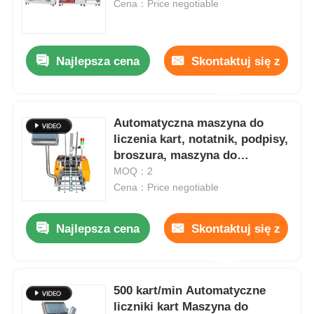
Cena：Price negotiable
Najlepsza cena
Skontaktuj się z
nami
Automatyczna maszyna do
liczenia kart, notatnik, podpisy,
broszura, maszyna do
karmienia
MOQ：2
Cena：Price negotiable
Do domu
Najlepsza cena
Skontaktuj się z
nami
Produkty
500 kart/min Automatyczne
liczniki kart Maszyna do
filmy