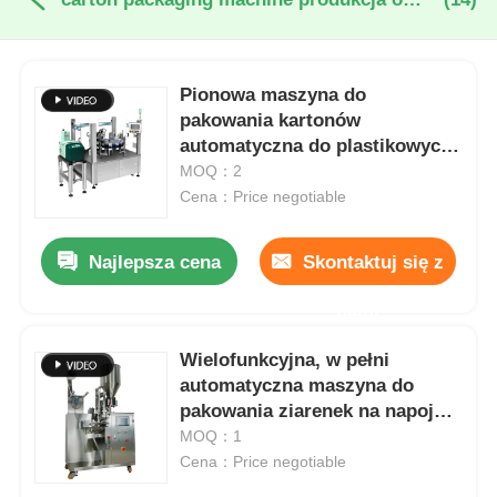
Pionowa maszyna do
pakowania kartonów
automatyczna do plastikowych
kapsułek kawy Nespresso
MOQ：2
Cena：Price negotiable
Najlepsza cena
Skontaktuj się z
nami
Wielofunkcyjna, w pełni
automatyczna maszyna do
pakowania ziarenek na napoje
1-500 g
MOQ：1
Cena：Price negotiable