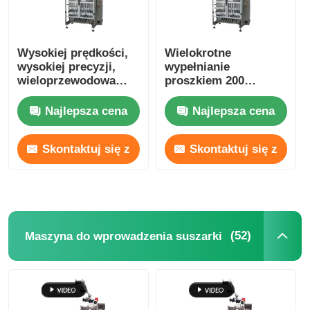
Wysokiej prędkości,
Wielokrotne
wysokiej precyzji,
wypełnianie
wieloprzewodowa
proszkiem 200
maszyna do
torebek/minutę
pakowania
automatyczne 3-
Najlepsza cena
Najlepsza cena
materiałów
fazowe
proszkowych
Skontaktuj się z
Skontaktuj się z
nami
nami
(52)
Maszyna do wprowadzenia suszarki