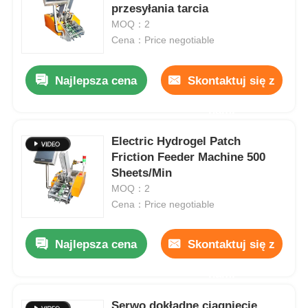
przesyłania tarcia
MOQ：2
O nas
Cena：Price negotiable
Najlepsza cena
Skontaktuj się z
Wycieczka po fabryce
nami
Kontrola jakości
Electric Hydrogel Patch
Friction Feeder Machine 500
Skontaktuj się z nami
Sheets/Min
MOQ：2
Cena：Price negotiable
Aktualności
Najlepsza cena
Skontaktuj się z
Sprawy
nami
Rotacyjna maszyna do pakowania
Serwo dokładne ciągnięcie