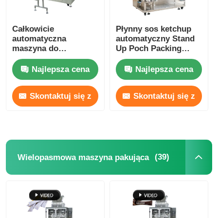
Inna maszyna
Całkowicie
Płynny sos ketchup
automatyczna
automatyczny Stand
maszyna do
Up Poch Packing
Usługi przetwarzania opakowań
pakowania chleba i
Machine Horizontal
żywności 13-40
Najlepsza cena
Najlepsza cena
worków/min
Materiał opakowaniowy
Skontaktuj się z
Skontaktuj się z
Specjalistyczna linia produkcyjna
nami
nami
(39)
Wielopasmowa maszyna pakująca