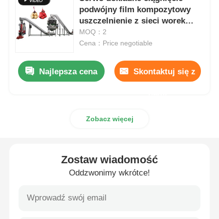
podwójny film kompozytowy
uszczelnienie z sieci worek
Wielopasmowa maszyna pakująca
obcinania maszyny
MOQ：2
Cena：Price negotiable
Maszyna do wprowadzenia suszarki
Najlepsza cena
Skontaktuj się z
Maszyna do liczenia kart
nami
Maszyny do pakowania
Zobacz więcej
maszyna do kartonowania
Zostaw wiadomość
Oddzwonimy wkrótce!
maszyna do napełniania
maszyna do pierogów