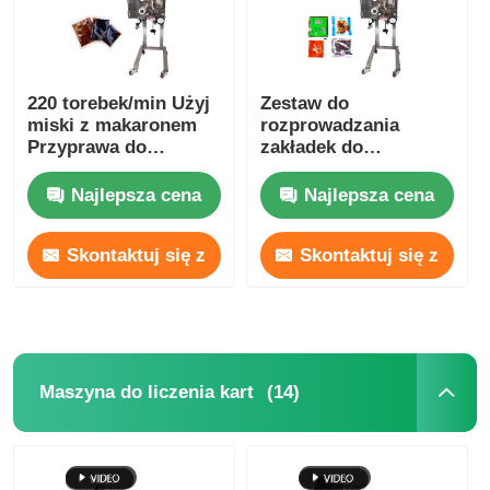
220 torebek/min Użyj
Zestaw do
miski z makaronem
rozprowadzania
Przyprawa do
zakładek do
przyprawy
natychmiastowych
makaronów 200-220V
Najlepsza cena
Najlepsza cena
jednofazowy 100
opakowań/minutę
Skontaktuj się z
Skontaktuj się z
nami
nami
(14)
Maszyna do liczenia kart