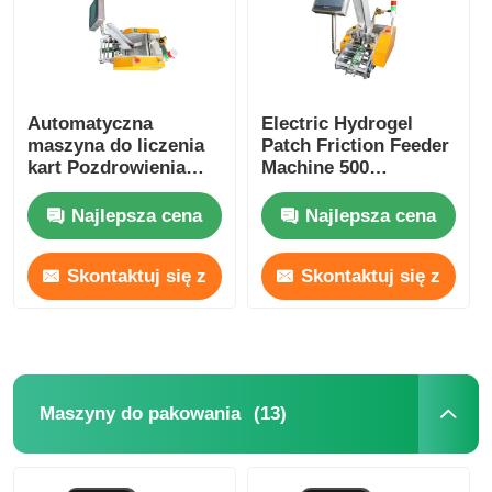
Automatyczna
Electric Hydrogel
maszyna do liczenia
Patch Friction Feeder
kart Pozdrowienia
Machine 500
prezentów Kartki do
Sheets/Min
karmienia poduszki
Najlepsza cena
Najlepsza cena
Maszyna do
pakowania
Skontaktuj się z
Skontaktuj się z
nami
nami
(13)
Maszyny do pakowania