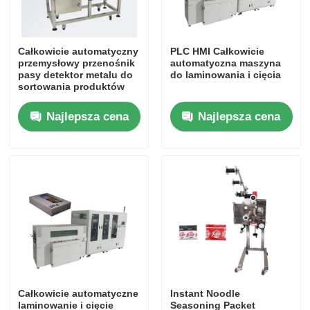
Całkowicie automatyczny
PLC HMI Całkowicie
przemysłowy przenośnik
automatyczna maszyna
pasy detektor metalu do
do laminowania i cięcia
sortowania produktów
opieki zdrowotnej
zabawki ubrania obuwie
Najlepsza cena
Najlepsza cena
itp.
Do domu
Produkty
Całkowicie automatyczne
Instant Noodle
filmy
laminowanie i cięcie
Seasoning Packet