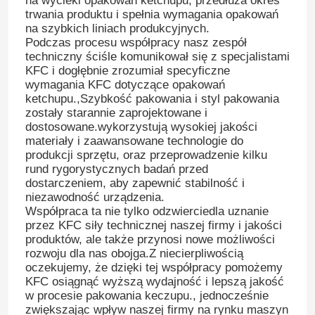
na wycieki opakowań ketchupu, przedłuża okres
trwania produktu i spełnia wymagania opakowań
na szybkich liniach produkcyjnych.
Podczas procesu współpracy nasz zespół
techniczny ściśle komunikował się z specjalistami
KFC i dogłębnie zrozumiał specyficzne
wymagania KFC dotyczące opakowań
ketchupu.,Szybkość pakowania i styl pakowania
zostały starannie zaprojektowane i
dostosowane.wykorzystują wysokiej jakości
materiały i zaawansowane technologie do
produkcji sprzętu, oraz przeprowadzenie kilku
rund rygorystycznych badań przed
dostarczeniem, aby zapewnić stabilność i
niezawodność urządzenia.
Współpraca ta nie tylko odzwierciedla uznanie
przez KFC siły technicznej naszej firmy i jakości
produktów, ale także przynosi nowe możliwości
rozwoju dla nas obojga.Z niecierpliwością
oczekujemy, że dzięki tej współpracy pomożemy
KFC osiągnąć wyższą wydajność i lepszą jakość
w procesie pakowania keczupu., jednocześnie
zwiększając wpływ naszej firmy na rynku maszyn