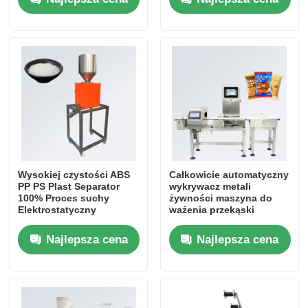
itp.
Wysokiej czystości ABS
Całkowicie automatyczny
PP PS Plast Separator
wykrywacz metali
100% Proces suchy
żywności maszyna do
Elektrostatyczny
ważenia przekąski
Do domu
Sortowanie Maszyna
wykrywacz metali
220V napięcie z 1-letnią
cukierków wykrywacz do
Najlepsza cena
Najlepsza cena
gwarancją
ważenia
Produkty
filmy