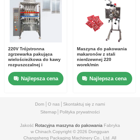
O nas
Wycieczka po fabryce
220V Trójstronna
Maszyna do pakowania
zgrzewarka pakująca
makaronów z stali
Kontrola jakości
wielościeżkowa do kawy
nierdzewnej 220
rozpuszczalnej i
worek/min
przypraw w proszku
Skontaktuj się z nami
Najlepsza cena
Najlepsza cena
Aktualności
Dom
O nas
Skontaktuj się z nami
Sitemap
Polityka prywatności
Sprawy
Jakość
Rotacyjna maszyna do pakowania
Fabryka
w Chinach.Copyright © 2026 Dongguan
Rotacyjna maszyna do pakowania
Changsheng Packaging Machinery Co., Ltd. All