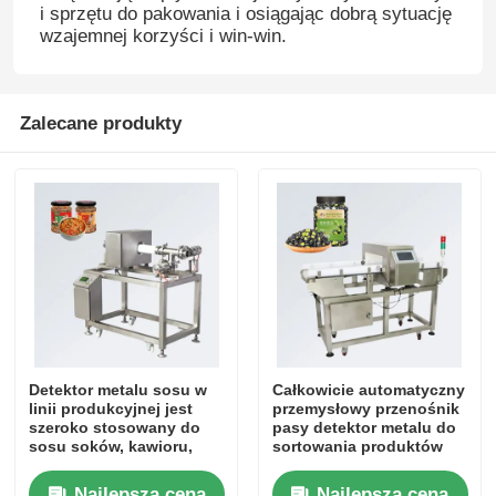
i sprzętu do pakowania i osiągając dobrą sytuację
wzajemnej korzyści i win-win.
Zalecane produkty
Detektor metalu sosu w
Całkowicie automatyczny
linii produkcyjnej jest
przemysłowy przenośnik
szeroko stosowany do
pasy detektor metalu do
sosu soków, kawioru,
sortowania produktów
ketchupu, sosu chili itp.
opieki zdrowotnej
zabawki ubrania obuwie
Najlepsza cena
Najlepsza cena