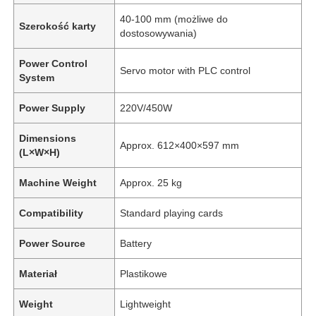
40-100 mm (możliwe do
Szerokość karty
dostosowywania)
Power Control
Servo motor with PLC control
System
Power Supply
220V/450W
Dimensions
Approx. 612×400×597 mm
(L×W×H)
Machine Weight
Approx. 25 kg
Compatibility
Standard playing cards
Power Source
Battery
Materiał
Plastikowe
Weight
Lightweight