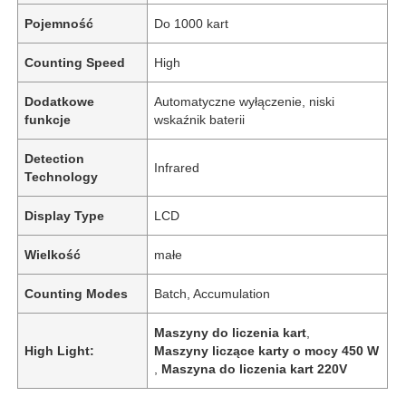
Pojemność
Do 1000 kart
Counting Speed
High
Dodatkowe
Automatyczne wyłączenie, niski
funkcje
wskaźnik baterii
Detection
Infrared
Technology
Display Type
LCD
Wielkość
małe
Do domu
Counting Modes
Batch, Accumulation
Maszyny do liczenia kart
,
Produkty
High Light:
Maszyny liczące karty o mocy 450 W
,
Maszyna do liczenia kart 220V
filmy