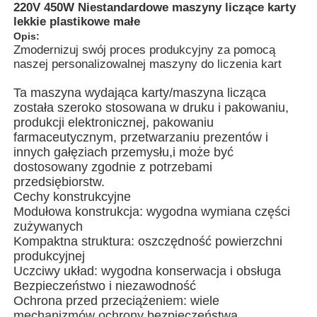
220V 450W Niestandardowe maszyny liczące karty
lekkie plastikowe małe
Opis:
O nas
Zmodernizuj swój proces produkcyjny za pomocą
naszej personalizowalnej maszyny do liczenia kart
Wycieczka po fabryce
Ta maszyna wydająca karty/maszyna licząca
została szeroko stosowana w druku i pakowaniu,
produkcji elektronicznej, pakowaniu
Kontrola jakości
farmaceutycznym, przetwarzaniu prezentów i
innych gałęziach przemysłu,i może być
dostosowany zgodnie z potrzebami
Skontaktuj się z nami
przedsiębiorstw.
Cechy konstrukcyjne
Modułowa konstrukcja: wygodna wymiana części
Aktualności
zużywanych
Kompaktna struktura: oszczędność powierzchni
produkcyjnej
Sprawy
Uczciwy układ: wygodna konserwacja i obsługa
Bezpieczeństwo i niezawodność
Ochrona przed przeciążeniem: wiele
Rotacyjna maszyna do pakowania
mechanizmów ochrony bezpieczeństwa