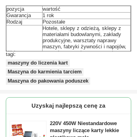
pozycja
wartość
Maszyna do pakowania worków sieciowych
Gwarancja
1 rok
Rodzaj
Pozostałe
Hotele, sklepy z odzieżą, sklepy z
maszyna do pakowania worków siatkowych
materiałami budowlanymi, zakłady
produkcyjne, warsztaty naprawy
maszyn, fabryki żywności i napojów,
Wykorzystane
gospodarstwa rolne, restauracje,
Pionowa maszyna pakująca
tagi:
branże
domy, sprzedaż detaliczna, sklepy
maszyny do liczenia kart
spożywcze, drukarnie,Prace
budowlane , Energetyka i górnictwo,
Maszyna do karmienia tarciem
pozioma maszyna pakująca
sklepy spożywcze i napoje, inne,
Maszyna do pakowania poduszek
firma reklamowa
Lokalizacja
Wizualna maszyna pakująca licząca
Żadnego
salonu
Inspekcja
Uzyskaj najlepszą cenę za
wychodząca
Zapewnione
Maszyna do pakowania wielokrętowych wag
wideo
Sprawozdanie
220V 450W Niestandardowe
z badania
Zapewnione
maszyny liczące karty lekkie
Maszyna do pakowania w proszku
maszyny