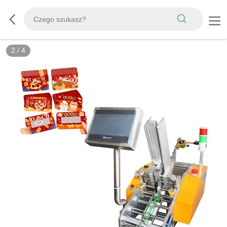
2
/
4