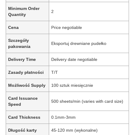
Minimum Order
2
Quantity
Cena
Price negotiable
Szczegóły
Eksportuj drewniane pudełko
pakowania
Delivery Time
Delivery date negotiable
Zasady płatności
T/T
Możliwość Supply
100 sztuk miesięcznie
Card Issuance
500 sheets/min (varies with card size)
Speed
Card Thickness
0.1mm-3mm
Długość karty
45-120 mm (wykonalne)