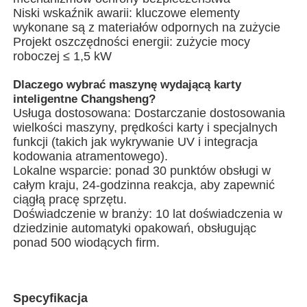
Niski wskaźnik awarii: kluczowe elementy
wykonane są z materiałów odpornych na zużycie
Wielopasmowa maszyna pakująca
Projekt oszczędności energii: zużycie mocy
roboczej ≤ 1,5 kW
Maszyna do wprowadzenia suszarki
Dlaczego wybrać maszynę wydającą karty
inteligentne Changsheng?
Usługa dostosowana: Dostarczanie dostosowania
Maszyna do liczenia kart
wielkości maszyny, prędkości karty i specjalnych
funkcji (takich jak wykrywanie UV i integracja
kodowania atramentowego).
Maszyny do pakowania
Lokalne wsparcie: ponad 30 punktów obsługi w
całym kraju, 24-godzinna reakcja, aby zapewnić
ciągłą pracę sprzętu.
maszyna do kartonowania
Doświadczenie w branży: 10 lat doświadczenia w
dziedzinie automatyki opakowań, obsługując
ponad 500 wiodących firm.
maszyna do napełniania
maszyna do pierogów
Specyfikacja