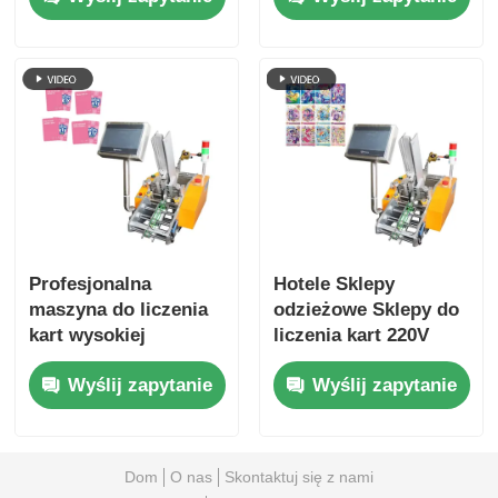
karmienia
elektronicznego
Profesjonalna
Hotele Sklepy
maszyna do liczenia
odzieżowe Sklepy do
kart wysokiej
liczenia kart 220V
prędkości
450W dla przemysłu
Wyślij zapytanie
Wyślij zapytanie
wyświetlacz LCD 0,1
mm-3 mm
Dom
O nas
Skontaktuj się z nami