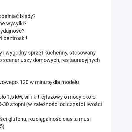
opełniać błędy?
ne wysyłki?
wydajność?
 beztroski!
y i wygodny sprzęt kuchenny, stosowany
do scenariuszy domowych, restauracyjnych
awowego, 120 w minutę dla modelu
ło 1,5 kW, silnik trójfazowy o mocy około
5-30 stopni (w zależności od częstotliwości
ści glutenu, rozciągalność ciasta musi
5).