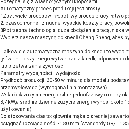
Pożegnaj się z własnoręcznymi kłopotami
Automatyczny proces produkcji jest prosty
1Zbyt wiele procesów: kłopotliwy proces pracy, łatwo p
2. czasochłonne i żmudne: wysokie koszty pracy, powol
3Potrzebna technologia: duże obciążenie pracą, niska 
Wybierz naszą maszynę do knedli Chang Sheng, abyś był
Całkowicie automatyczna maszyna do knedli to wydajn
głównie do szybkiego wytwarzania knedli, odpowiedni 
lub przetwarzania żywności.
Parametry wydajności i wydajność
Prędkość produkcji: 30-50 w minutę dla modelu podst
przemysłowego (wymagana linia montażowa).
Wskaźnik zużycia energii: silnik jednofazowy o mocy oko
3,7 kW,a średnie dzienne zużycie energii wynosi około 1
użytkowania).
Do stosowania ciasto: głównie mąka o średniej zawarto
osiągnąć rozciągalność ≥ 180 mm (standardy GB/T 135