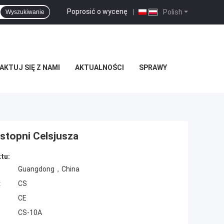
Poprosić o wycenę
|
Polish
Wyszukiwanie
KTUJ SIĘ Z NAMI
AKTUALNOŚCI
SPRAWY
stopni Celsjusza
tu:
Guangdong，China
:
CS
CE
CS-10A