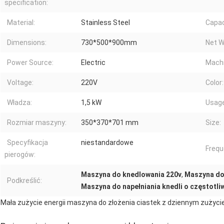
specification:
Material:
Stainless Steel
Capac
Dimensions:
730*500*900mm
Net W
Power Source:
Electric
Machi
Voltage:
220V
Color:
Władza:
1,5 kW
Usage
Rozmiar maszyny:
350*370*701 mm
Size:
Specyfikacja
niestandardowe
Frequ
pierogów:
Maszyna do knedlowania 220v
,
Maszyna do
Podkreślić:
Maszyna do napełniania knedli o częstotli
Mała zużycie energii maszyna do złożenia ciastek z dziennym zużycie