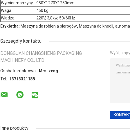
Wymiar maszyny
950X1270X1250mm
Waga
450 kg
Władza
220V, 3,8kw, 50/60Hz
,
,
Etykietka:
Maszyna do robienia pierogów
Maszyna do knedli
automat
Szczegóły kontaktu
DONGGUAN CHANGSHENG PACKAGING
Wyślij zap
MACHINERY CO., LTD
Osoba kontaktowa:
Mrs. zeng
Tel:
13713321188
Inne produkty