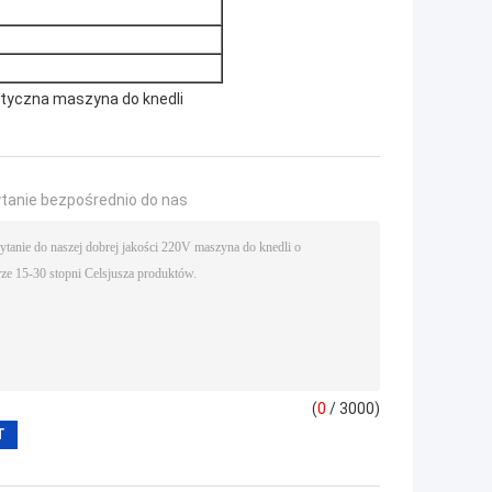
yczna maszyna do knedli
ytanie bezpośrednio do nas
(
0
/ 3000)