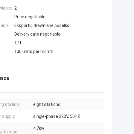
ienie:
2
Price negotiable
ania:
Eksportuj drewniane pudełko
Delivery date negotiable
:
T/T
100 units per month
usza
ng station:
eight stations
 supply:
single-phase 220V, 50HZ
4,7kw
wita moc: