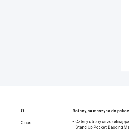
O
Rotacyjna maszyna do pako
Cztery strony uszczelniając
O nas
Stand Up Pocket Bagging M