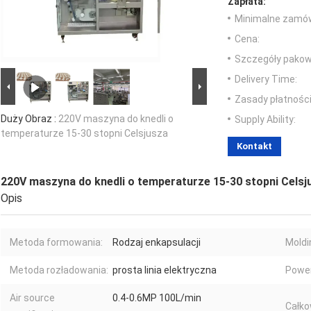
Zapłata:
Minimalne zamów
Cena:
Szczegóły pakow
Delivery Time:
Zasady płatności
Duży Obraz :
220V maszyna do knedli o
Supply Ability:
temperaturze 15-30 stopni Celsjusza
Kontakt
220V maszyna do knedli o temperaturze 15-30 stopni Celsj
Opis
Metoda formowania:
Rodzaj enkapsulacji
Moldi
Metoda rozładowania:
prosta linia elektryczna
Power
Air source
0.4-0.6MP 100L/min
Całko