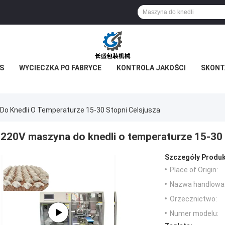
S
WYCIECZKA PO FABRYCE
KONTROLA JAKOŚCI
SKONTA
o Knedli O Temperaturze 15-30 Stopni Celsjusza
220V maszyna do knedli o temperaturze 15-30 
Szczegóły Produk
Place of Origin:
Nazwa handlowa
Orzecznictwo:
Numer modelu: