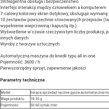
3Inteligentna obsługa i bezpieczeństwo
Interfejs interakcji między człowiekiem a komputerem
7-calowy kolorowy ekran dotykowy, obsługuje wymianę j
10 zestawów powszechnie stosowanych przepisów (taki
wypełnienie wieprzowiną i kapustą itp.).
Wyświetlenie w czasie rzeczywistym liczby produkcji, p
innych danych.
Wyroby z tworzyw sztucznych
Automatyczna maszyna do knedli typu all-in-one
Pojemność: 3600 / h
Pierwszorzędny sprzęt, zapewnienie jakości
Parametry techniczne
Model
Gorąca sprzedaż ręcznie gyoza automatyczna mas
Waga produktu
18-35 g
Pojemność
50-60 sztuk /min