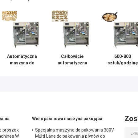
Automatyczna
Całkowicie
600-800
maszyna do
automatyczna
sztuk/godzinę
kęszenia
maszyna do
Maszyna do
pojedynczej fazy
tworzenia knedli
złożenia knedli 
220V 600-800
z jednej fazy ze
pełni
sztuk/godzinę
stali nierdzewnej
automatyczna
220V
jednofazowa
220V
Zos
wania
Wielopasmowa maszyna pakująca
e proszek
Specjalna maszyna do pakowania 380V
achines W
Multi Lane do pakowania płynów do