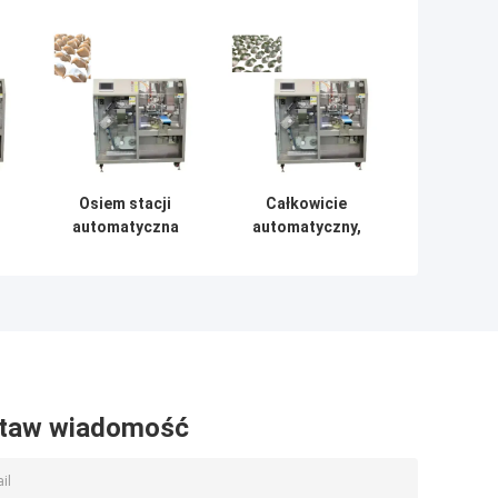
Osiem stacji
Całkowicie
automatyczna
automatyczny,
maszyna do
jednofazowy,
w
tworzenia
220V 50HZ
ciasteczek 50Hz
ze stali
nierdzewnej
taw wiadomość