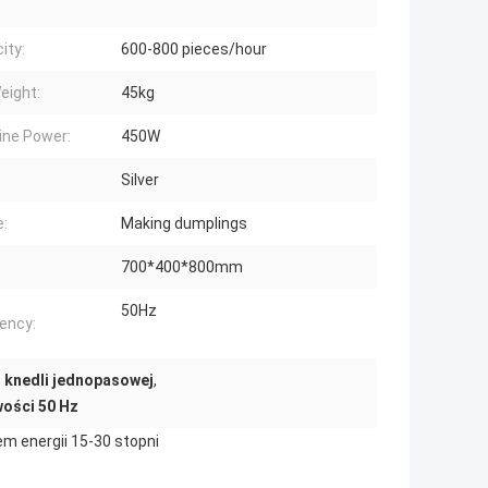
ity:
600-800 pieces/hour
eight:
45kg
ne Power:
450W
Silver
:
Making dumplings
700*400*800mm
50Hz
ency:
 knedli jednopasowej
,
wości 50 Hz
m energii 15-30 stopni