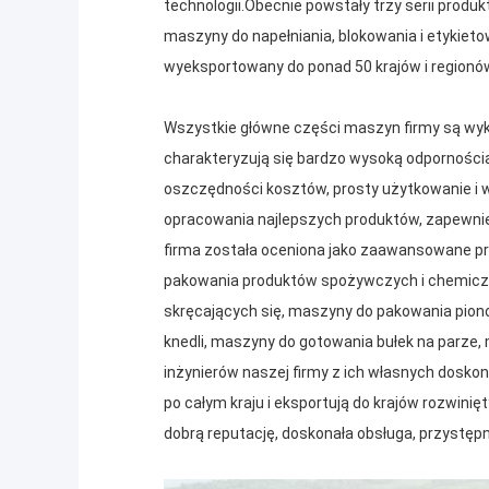
technologii.Obecnie powstały trzy serii pro
maszyny do napełniania, blokowania i etykie
wyeksportowany do ponad 50 krajów i regionó
Wszystkie główne części maszyn firmy są wyko
charakteryzują się bardzo wysoką odpornością
oszczędności kosztów, prosty użytkowanie i w
opracowania najlepszych produktów, zapewnien
firma została oceniona jako zaawansowane p
pakowania produktów spożywczych i chemiczn
skręcających się, maszyny do pakowania pio
knedli, maszyny do gotowania bułek na parze
inżynierów naszej firmy z ich własnych doskon
po całym kraju i eksportują do krajów rozwini
dobrą reputację, doskonała obsługa, przystępn