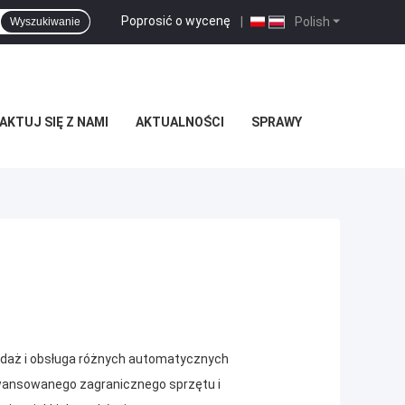
Poprosić o wycenę
|
Polish
Wyszukiwanie
KTUJ SIĘ Z NAMI
AKTUALNOŚCI
SPRAWY
daż i obsługa różnych automatycznych
ansowanego zagranicznego sprzętu i