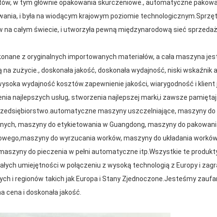
duktów, w tym głównie opakowania skurczeniowe., automatyczne pakow
towania, i była na wiodącym krajowym poziomie technologicznym.Spr
w na całym świecie, i utworzyła pewną międzynarodową sieć sprzedaż
nane z oryginalnych importowanych materiałów, a cała maszyna jest 
 na zużycie., doskonała jakość, doskonała wydajność, niski wskaźnik 
ysoka wydajność kosztów.zapewnienie jakości, wiarygodność i klient 
ia najlepszych usług, stworzenia najlepszej marki,i zawsze pamięta
rzedsiębiorstwo.automatyczne maszyny uszczelniające, maszyny do
ych, maszyny do etykietowania w Guangdong, maszyny do pakowania
nowego,maszyny do wyrzucania worków, maszyny do układania workó
, maszyny do pieczenia w pełni automatyczne itp.Wszystkie te produ
ałych umiejętności w połączeniu z wysoką technologią z Europy i zagra
ętych i regionów takich jak Europa i Stany Zjednoczone.Jesteśmy zaufa
a cena i doskonała jakość.