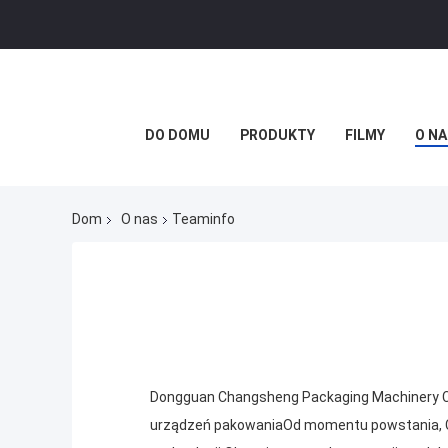
DO DOMU
PRODUKTY
FILMY
O NA
Dom
O nas
Teaminfo
Dongguan Changsheng Packaging Machinery Co
urządzeń pakowaniaOd momentu powstania, 