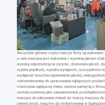
Wszystkie główne części maszyn firmy są wykonane z
a cała maszyna jest wykonana z wysokiej jakości stali
wysoką odpornością na zużycie., doskonała jakość, dos
szybka prędkość, wysoka wydajność, oszczędności k
wydajność kosztów.zapewnienie jakości, wiarygodność i
zdeterminowany do opracowania najlepszych produktó
stworzenia najlepszej marki,i zawsze pamiętaj o firm
została oceniona jako zaawansowane przedsiębiorst
maszyny do pakowania masek do twarzy, maszyny do
chemicznych, maszyny do etykietowania w Guangdong